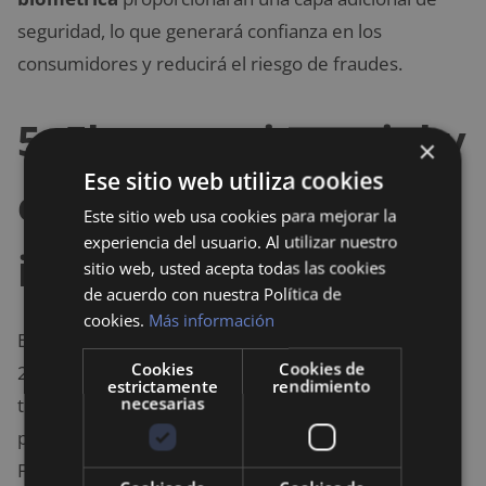
seguridad, lo que generará confianza en los
consumidores y reducirá el riesgo de fraudes.
5.
El comercio social y
×
Ese sitio web utiliza cookies
el marketing de
Este sitio web usa cookies para mejorar la
experiencia del usuario. Al utilizar nuestro
influencers
sitio web, usted acepta todas las cookies
de acuerdo con nuestra Política de
cookies.
Más información
El
comercio social
está en auge y se espera que en
Cookies
Cookies de
2025 se convierta en una de las principales
estrictamente
rendimiento
necesarias
tendencias en el
comercio electrónico
. Las
plataformas de redes sociales como Instagram,
Facebook y TikTok permitirán a las marcas vender