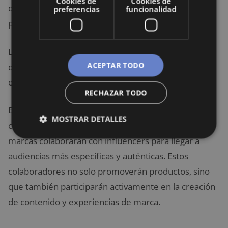
Cookies de
Cookies de
directamente a los consumidores a través de
preferencias
funcionalidad
publicaciones y anuncios.
Los usuarios podrán comprar productos sin tener
ACEPTAR TODO
que salir de la aplicación, lo que facilita una
experiencia de compra más fluida.
RECHAZAR TODO
El
marketing de influencers
seguirá siendo un
MOSTRAR DETALLES
componente clave en el
ecommerce 2025
. Las
marcas colaborarán con influencers para llegar a
audiencias más específicas y auténticas. Estos
colaboradores no solo promoverán productos, sino
que también participarán activamente en la creación
de contenido y experiencias de marca.