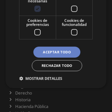
necesarias
Queremos mantenerte al día en temas de
economía, finanzas, negocios, derecho, historia
Cookies de
Cookies de
y curiosidades sobre todo lo relacionado con la
preferencias
funcionalidad
economía y empresa.
ACEPTAR TODO
RECHAZAR TODO
CATEGORÍAS
MOSTRAR DETALLES
Finanzas
Negocios
Derecho
Historia
Hacienda Pública