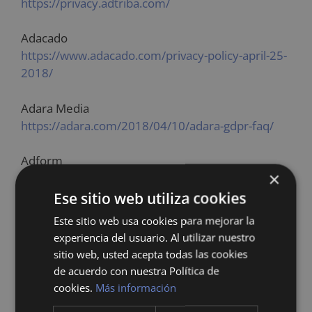
https://privacy.adtriba.com/
Adacado
https://www.adacado.com/privacy-policy-april-25-
2018/
Adara Media
https://adara.com/2018/04/10/adara-gdpr-faq/
Adform
×
https://site.adform.com/uncategorized/product-
and-services-privacy-policy/
Ese sitio web utiliza cookies
Este sitio web usa cookies para mejorar la
Adikteev
experiencia del usuario. Al utilizar nuestro
https://www.adikteev.com/eu/privacy/
sitio web, usted acepta todas las cookies
de acuerdo con nuestra Política de
Adloox
cookies.
Más información
http://adloox.com/disclaimer