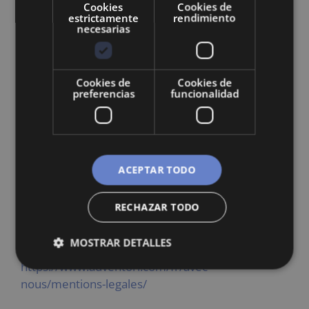
Cookies
Cookies de
estrictamente
rendimiento
Adludio
necesarias
https://www.adludio.com/terms-conditions/
Admedo
Cookies de
Cookies de
https://www.admedo.com/privacy-policy
preferencias
funcionalidad
Admetrics
https://admetrics.io/en/privacy_policy/
ACEPTAR TODO
Adobe Advertising Cloud
https://www.adobe.com/privacy/general-data-
RECHAZAR TODO
protection-regulation.html
MOSTRAR DETALLES
Adventori
https://www.adventori.com/fr/avec-
nous/mentions-legales/