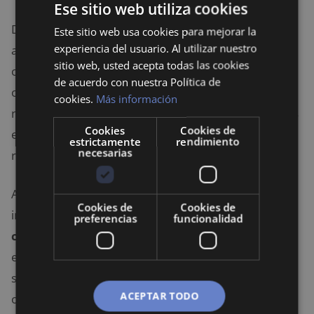
Ese sitio web utiliza cookies
Durante períodos de
inestabilidad
económica,
Este sitio web usa cookies para mejorar la
experiencia del usuario. Al utilizar nuestro
algunos sectores tienden a ser más resistentes que
sitio web, usted acepta todas las cookies
otros. Los sectores defensivos son aquellos que
de acuerdo con nuestra Política de
ofrecen productos o servicios que la gente sigue
cookies.
Más información
necesitando independientemente de las condiciones
Cookies
Cookies de
económicas. Estos sectores suelen tener un
estrictamente
rendimiento
necesarias
rendimiento más estable durante las recesiones.
Algunos de los sectores defensivos más comunes
Cookies de
Cookies de
incluyen el sector de la
salud
, los
bienes de
preferencias
funcionalidad
consumo básicos
y los
servicios públicos
. Las
empresas en estos sectores suelen ser menos
sensibles a las fluctuaciones económicas y pueden
ACEPTAR TODO
ofrecer rendimientos más estables.