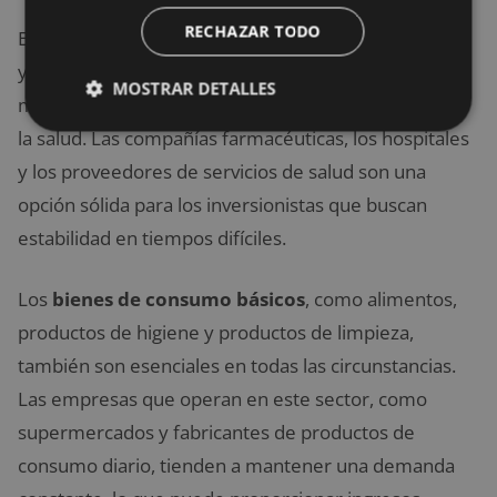
RECHAZAR TODO
El
sector de la salud
es uno de los más resistentes,
ya que las personas siempre necesitarán atención
MOSTRAR DETALLES
médica, medicamentos y servicios relacionados con
la salud. Las compañías farmacéuticas, los hospitales
y los proveedores de servicios de salud son una
opción sólida para los inversionistas que buscan
estabilidad en tiempos difíciles.
Los
bienes de consumo básicos
, como alimentos,
productos de higiene y productos de limpieza,
también son esenciales en todas las circunstancias.
Las empresas que operan en este sector, como
supermercados y fabricantes de productos de
consumo diario, tienden a mantener una demanda