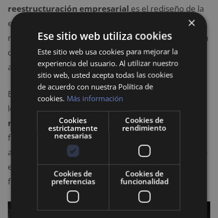
reestructuración empresarial
es el rediseño de la
×
estructura organizativa. Esto puede implicar la
Ese sitio web utiliza cookies
reconfiguración de los equipos de trabajo, la creación
Este sitio web usa cookies para mejorar la
de nuevos departamentos o la eliminación de
experiencia del usuario. Al utilizar nuestro
aquellos que ya no aportan valor a la empresa.
sitio web, usted acepta todas las cookies
de acuerdo con nuestra Política de
Es importante que este rediseño esté alineado con
cookies.
Más información
los objetivos establecidos durante el proceso de
Cookies
Cookies de
reestructuración empresarial
. Los cambios deben
estrictamente
rendimiento
necesarias
facilitar una
gestión empresarial
más eficiente y
adaptada a los nuevos desafíos del mercado. La clave
es optimizar la organización para que sea más ágil y
Cookies de
Cookies de
flexible ante los
cambios económicos
.
preferencias
funcionalidad