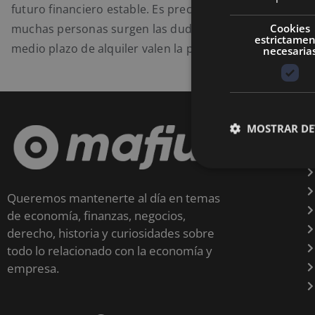
futuro financiero estable. Es precisamente allí donde p
Cookies
muchas personas surgen las dudas sobre si las inversi
estrictame
medio plazo de alquiler valen la pena.
necesaria
MOSTRAR DE
Queremos mantenerte al día en temas
de economía, finanzas, negocios,
derecho, historia y curiosidades sobre
todo lo relacionado con la economía y
empresa.