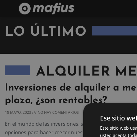
LO ÚLTIMO
ALQUILER ME
Inversiones de alquiler a me
plazo, ¿son rentables?
18 MAYO, 2023
NO HAY COMENTARIOS
Ese sitio we
En el mundo de las inversiones, siempre buscamos las 
Este sitio web usa
opciones para hacer crecer nuestro patrimonio y asegu
usted acepta toda