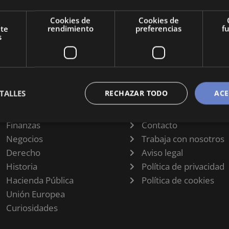
ara
Cookies de
Cookies de
ones a
nte
rendimiento
preferencias
f
s
TALLES
RECHAZAR TODO
ACE
CATEGORÍAS
INFORMACIÓN
Finanzas
Contacto
Negocios
Trabaja con nosotros
Derecho
Aviso legal
Historia
Política de privacidad
Hacienda Pública
Política de cookies
Unión Europea
Curiosidades