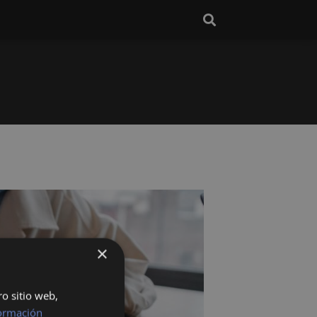
×
ro sitio web,
ormación