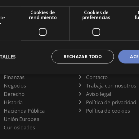
, sino
Cookies de
Cookies de
nomía
nte
rendimiento
preferencias
f
s
TALLES
RECHAZAR TODO
ACE
CATEGORÍAS
INFORMACIÓN
Finanzas
Contacto
Negocios
Trabaja con nosotros
Derecho
Aviso legal
Historia
Política de privacidad
Hacienda Pública
Política de cookies
Unión Europea
Curiosidades