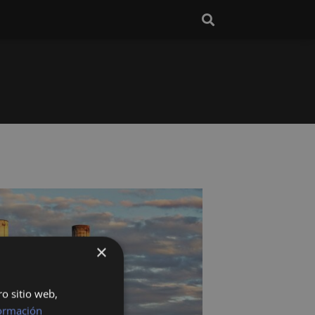
×
ro sitio web,
ormación