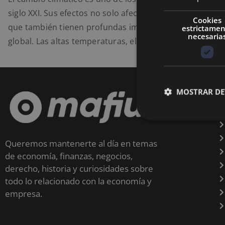
siglo XXI. Sus efectos no solo afectan al medio ambiente
Cookies
que también tienen profundas implicaciones en la eco
estrictame
necesaria
global. Las altas temperaturas, el aumento del nivel
MOSTRAR DE
Queremos mantenerte al día en temas
de economía, finanzas, negocios,
derecho, historia y curiosidades sobre
todo lo relacionado con la economía y
empresa.