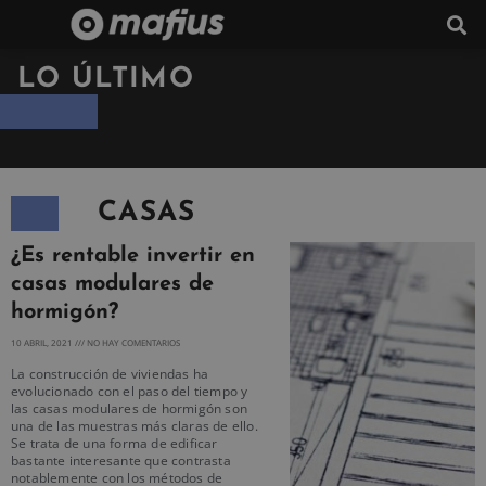
LO ÚLTIMO
CASAS
¿Es rentable invertir en
casas modulares de
hormigón?
10 ABRIL, 2021
NO HAY COMENTARIOS
La construcción de viviendas ha
evolucionado con el paso del tiempo y
las casas modulares de hormigón son
una de las muestras más claras de ello.
Se trata de una forma de edificar
bastante interesante que contrasta
notablemente con los métodos de