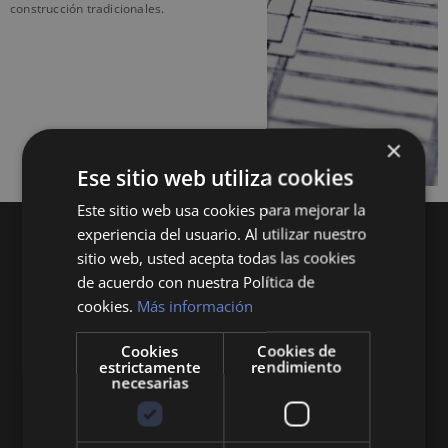
construcción tradicionales.
×
Ese sitio web utiliza cookies
Este sitio web usa cookies para mejorar la
experiencia del usuario. Al utilizar nuestro
sitio web, usted acepta todas las cookies
de acuerdo con nuestra Política de
cookies.
Más información
Cookies
Cookies de
Queremos mantenerte al día en temas de
estrictamente
rendimiento
economía, finanzas, negocios, derecho, historia
necesarias
y curiosidades sobre todo lo relacionado con la
economía y empresa.