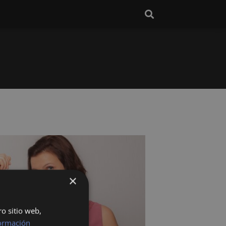
×
ro sitio web,
ormación