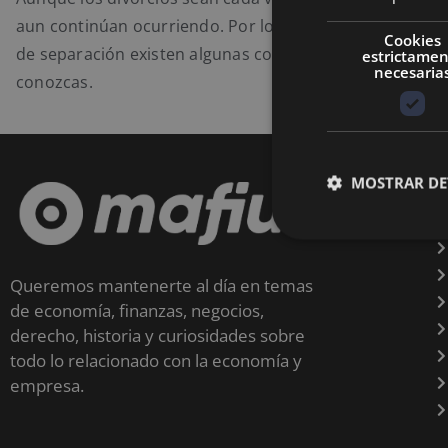
aun continúan ocurriendo. Por lo tanto, si estás en un 
Cookies
de separación existen algunas cosas que es muy impor
estrictame
necesaria
conozcas.
MOSTRAR DE
Queremos mantenerte al día en temas
de economía, finanzas, negocios,
derecho, historia y curiosidades sobre
todo lo relacionado con la economía y
empresa.