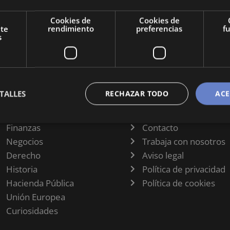
proceso
Cookies de
Cookies de
tante que
nte
rendimiento
preferencias
f
s
TALLES
RECHAZAR TODO
ACE
CATEGORÍAS
INFORMACIÓN
Finanzas
Contacto
Negocios
Trabaja con nosotros
Derecho
Aviso legal
Historia
Política de privacidad
Hacienda Pública
Política de cookies
Unión Europea
Curiosidades