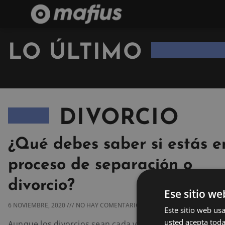
LO ÚLTIMO
DIVORCIO
¿Qué debes saber si estás e
proceso de separación o
divorcio?
Ese sitio we
6 NOVIEMBRE, 2020
NO HAY COMENTARIOS
Este sitio web usa
usted acepta toda
Aunque los divorcios sean cada vez menos comunes en