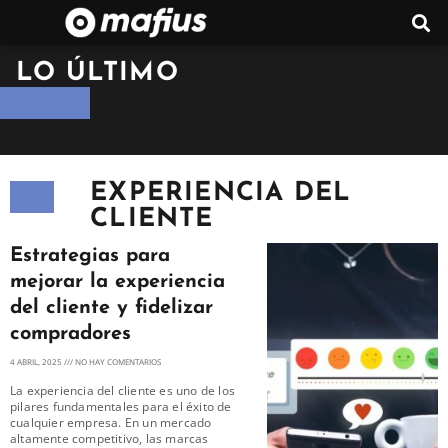
LO ÚLTIMO
EXPERIENCIA DEL
CLIENTE
Estrategias para
mejorar la experiencia
del cliente y fidelizar
compradores
4 ABRIL, 2025
NO HAY COMENTARIOS
La experiencia del cliente es uno de los
pilares fundamentales para el éxito de
cualquier empresa. En un mercado
altamente competitivo, las marcas