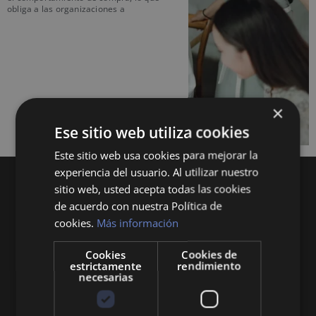
obliga a las organizaciones a
×
Ese sitio web utiliza cookies
Este sitio web usa cookies para mejorar la
experiencia del usuario. Al utilizar nuestro
sitio web, usted acepta todas las cookies
de acuerdo con nuestra Política de
cookies.
Más información
Cookies
Cookies de
Queremos mantenerte al día en temas de
estrictamente
rendimiento
necesarias
economía, finanzas, negocios, derecho, historia
y curiosidades sobre todo lo relacionado con la