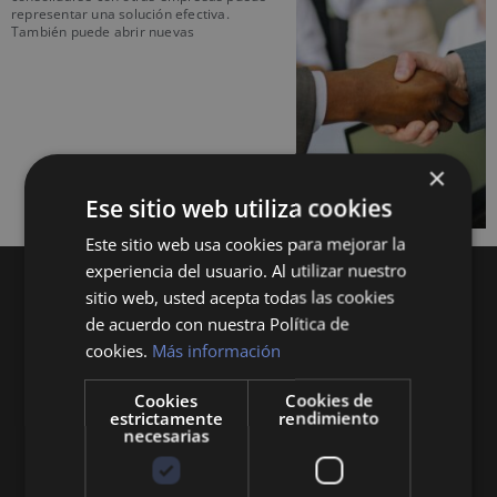
representar una solución efectiva.
También puede abrir nuevas
×
Ese sitio web utiliza cookies
Este sitio web usa cookies para mejorar la
experiencia del usuario. Al utilizar nuestro
sitio web, usted acepta todas las cookies
de acuerdo con nuestra Política de
cookies.
Más información
Cookies
Cookies de
Queremos mantenerte al día en temas de
estrictamente
rendimiento
necesarias
economía, finanzas, negocios, derecho, historia
y curiosidades sobre todo lo relacionado con la