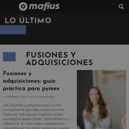
LO ÚLTIMO
FUSIONES Y
ADQUISICIONES
Fusiones y
adquisiciones: guía
práctica para pymes
11 NOVIEMBRE, 2025
NO HAY COMENTARIOS
Las fusiones y adquisiciones no son
exclusivas de grandes corporaciones.
Cada vez más pymes exploran estas
estrategias para crecer, diversificarse o
sobrevivir. En mercados competitivos,
consolidarse con otras empresas puede