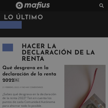
LO ÚLTIMO
HACER LA
DECLARACIÓN DE LA
RENTA
Qué desgrava en la
declaración de la renta
2022￼
21 FEBRERO, 2022
NO HAY COMENTARIOS
¿Sabes qué desgrava en la declaración
de la renta 2022? Ten en cuenta los
puntos de cada Comunidad Autónoma
para ahorrar todo lo posible.