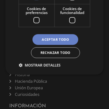
y curiosidades sobre todo lo relacionado con la
economía y empresa.
Cookies de
Cookies de
preferencias
funcionalidad
ACEPTAR TODO
CATEGORÍAS
RECHAZAR TODO
Finanzas
Negocios
MOSTRAR DETALLES
Derecho
Historia
Hacienda Pública
Unión Europea
Curiosidades
INFORMACIÓN