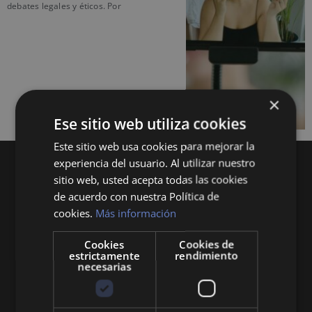
debates legales y éticos. Por
×
Ese sitio web utiliza cookies
Este sitio web usa cookies para mejorar la
experiencia del usuario. Al utilizar nuestro
sitio web, usted acepta todas las cookies
de acuerdo con nuestra Política de
cookies.
Más información
Cookies
Cookies de
Queremos mantenerte al día en temas de
estrictamente
rendimiento
economía, finanzas, negocios, derecho, historia
necesarias
y curiosidades sobre todo lo relacionado con la
economía y empresa.