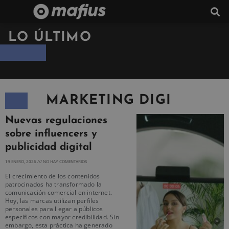
LO ÚLTIMO
MARKETING DIGI
Nuevas regulaciones
sobre influencers y
publicidad digital
19 ENERO, 2026
NO HAY COMENTARIOS
El crecimiento de los contenidos
patrocinados ha transformado la
comunicación comercial en internet.
Hoy, las marcas utilizan perfiles
personales para llegar a públicos
específicos con mayor credibilidad. Sin
embargo, esta práctica ha generado