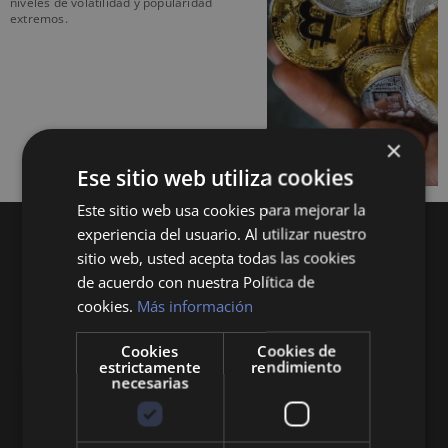
niveles de volatilidad y popularidad
extremos.
×
Ese sitio web utiliza cookies
Este sitio web usa cookies para mejorar la
experiencia del usuario. Al utilizar nuestro
sitio web, usted acepta todas las cookies
de acuerdo con nuestra Política de
cookies.
Más información
Cookies
Cookies de
Queremos mantenerte al día en temas de
estrictamente
rendimiento
economía, finanzas, negocios, derecho, historia
necesarias
y curiosidades sobre todo lo relacionado con la
economía y empresa.