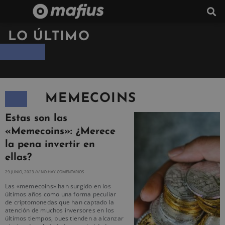
LO ÚLTIMO
MEMECOINS
Estas son las
«Memecoins»: ¿Merece
la pena invertir en
ellas?
29 JUNIO, 2023
NO HAY COMENTARIOS
Las «memecoins» han surgido en los
últimos años como una forma peculiar
de criptomonedas que han captado la
atención de muchos inversores en los
últimos tiempos, pues tienden a alcanzar