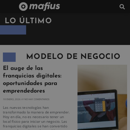
LO ÚLTIMO
MODELO DE NEGOCIO
El auge de las
franquicias digitales:
oportunidades para
emprendedores
18 ENERO, 2026
NO HAY COMENTARIOS
Las nuevas tecnologías han
transformado la manera de emprender.
Hoy en día, no es necesario tener un
local físico para iniciar un negocio. Las
franquicias digitales se han convertido