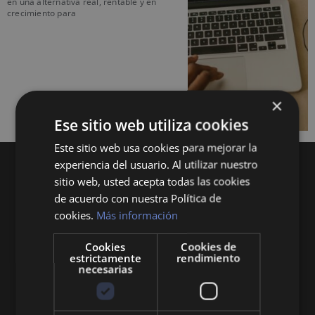
en una alternativa real, rentable y en
crecimiento para
×
Ese sitio web utiliza cookies
Este sitio web usa cookies para mejorar la
experiencia del usuario. Al utilizar nuestro
sitio web, usted acepta todas las cookies
de acuerdo con nuestra Política de
cookies.
Más información
Cookies
Cookies de
Queremos mantenerte al día en temas de
estrictamente
rendimiento
economía, finanzas, negocios, derecho, historia
necesarias
y curiosidades sobre todo lo relacionado con la
economía y empresa.