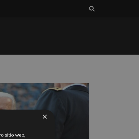
×
ro sitio web,