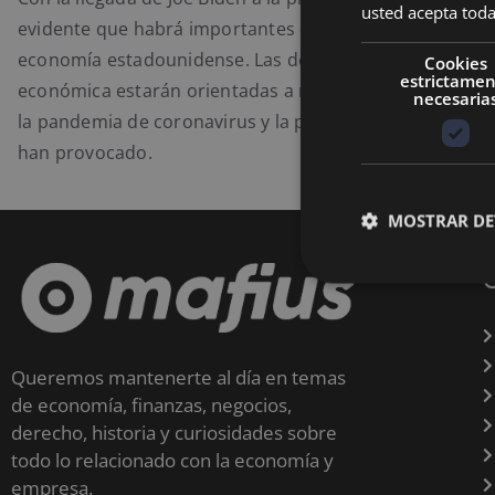
usted acepta toda
evidente que habrá importantes cambios en lo referente
economía estadounidense. Las decisiones de Biden en p
Cookies
estrictame
económica estarán orientadas a mitigar los efectos soc
necesaria
la pandemia de coronavirus y la presidencia de Donald
han provocado.
MOSTRAR DE
Queremos mantenerte al día en temas
de economía, finanzas, negocios,
derecho, historia y curiosidades sobre
todo lo relacionado con la economía y
empresa.