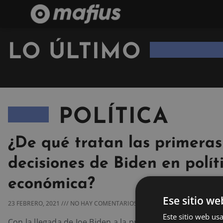
LO ÚLTIMO
POLÍTICA
¿De qué tratan las primeras
decisiones de Biden en polít
económica?
Ese sitio we
23 FEBRERO, 2021
NO HAY COMENTARIOS
Este sitio web usa
Con la llegada de Joe Biden a la presidencia de Estados