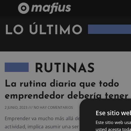
LO ÚLTIMO
RUTINAS
La rutina diaria que todo
emprendedor debería tener
2 JUNIO, 2023
NO HAY COMENTARIOS
Ese sitio we
Emprender va mucho más allá de aventurarse con un n
Este sitio web usa
actividad, implica asumir una serie de retos y responsab
usted acepta toda