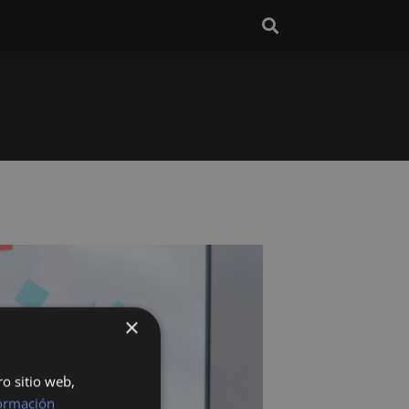
×
ro sitio web,
ormación