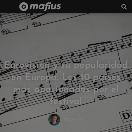
Eurovisión y su popularidad
en Europa: Los 10 países
más apasionados por el
festival
MAFIUS