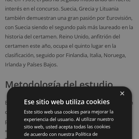
interés en el concurso. Suecia, Grecia y Lituania
también demuestran una gran pasión por Eurovisión,
con Suecia siendo el segundo país más laureado en la
historia del certamen. Reino Unido, anfitrión del
certamen este año, ocupa el quinto lugar en la
clasificación, seguido por Finlandia, Italia, Noruega,
Irlanda y Países Bajos.
Metodología del estudio
×
Ese sitio web utiliza cookies
El estudio realizado por Holidu se basó en el volumen
Este sitio web usa cookies para mejorar la
de búsquedas en Google en los últimos 12 meses
experiencia del usuario. Al utilizar nuestro
para los términos «Eurovisión», «Eurovisión 2022» y
sitio web, usted acepta todas las cookies
«Eurovisión 2023» en los 37 países participantes.
de acuerdo con nuestra Política de