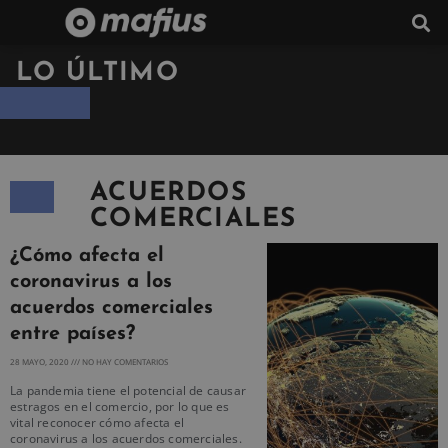
LO ÚLTIMO
ACUERDOS
COMERCIALES
¿Cómo afecta el
coronavirus a los
acuerdos comerciales
entre países?
28 MAYO, 2020
NO HAY COMENTARIOS
La pandemia tiene el potencial de causar
estragos en el comercio, por lo que es
vital reconocer cómo afecta el
coronavirus a los acuerdos comerciales.