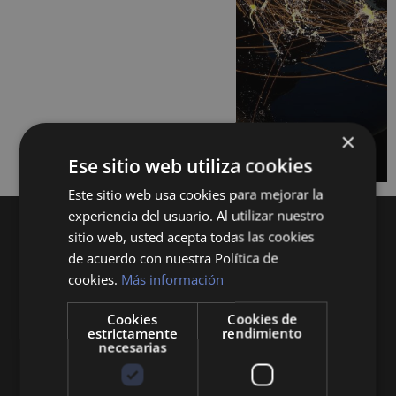
×
Ese sitio web utiliza cookies
Este sitio web usa cookies para mejorar la
experiencia del usuario. Al utilizar nuestro
sitio web, usted acepta todas las cookies
de acuerdo con nuestra Política de
cookies.
Más información
Cookies
Cookies de
Queremos mantenerte al día en temas de
estrictamente
rendimiento
necesarias
economía, finanzas, negocios, derecho, historia
y curiosidades sobre todo lo relacionado con la