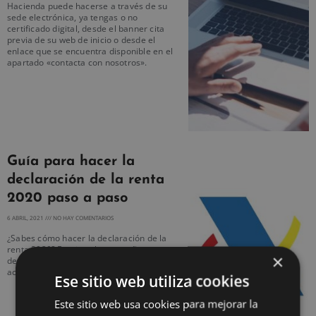
Hacienda puede hacerse a través de su
sede electrónica, ya tengas o no
certificado digital, desde el banner cita
previa de su web de inicio o desde el
enlace que se encuentra disponible en el
apartado «contacta con nosotros».
Guía para hacer la
declaración de la renta
2020 paso a paso
6 ABRIL, 2021
NO HAY COMENTARIOS
¿Sabes cómo hacer la declaración de la
renta 2020? Empieza la campaña para
×
declarar nuestro patrimonio y la
actividad económica realizada.
Ese sitio web utiliza cookies
Este sitio web usa cookies para mejorar la