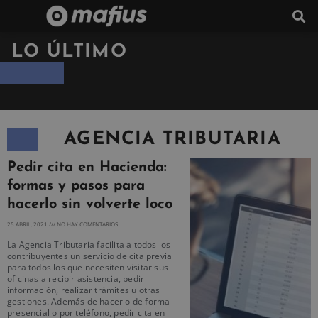
LO ÚLTIMO
AGENCIA TRIBUTARIA
Pedir cita en Hacienda:
formas y pasos para
hacerlo sin volverte loco
25 ABRIL, 2021
NO HAY COMENTARIOS
La Agencia Tributaria facilita a todos los
contribuyentes un servicio de cita previa
para todos los que necesiten visitar sus
oficinas a recibir asistencia, pedir
información, realizar trámites u otras
gestiones. Además de hacerlo de forma
presencial o por teléfono, pedir cita en