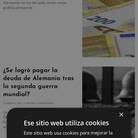
Alemania no ha decaído tanto como
podría pensarse.
¿Se logró pagar la
deuda de Alemania tras
la segunda guerra
mundial?
16 MARZO, 2021
NO HAY COMENTARIOS
×
La deuda de Alemania tras la Segunda
Guerra Mundial ha sido pagada de
Ese sitio web utiliza cookies
forma económica, pero también con
activos industriales.
Este sitio web usa cookies para mejorar la