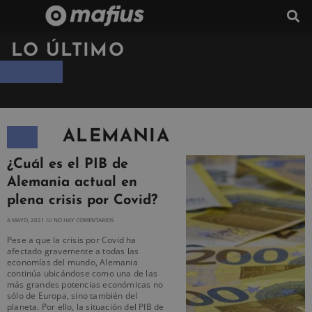
LO ÚLTIMO
ALEMANIA
¿Cuál es el PIB de
Alemania actual en
plena crisis por Covid?
4 MAYO, 2021
NO HAY COMENTARIOS
Pese a que la crisis por Covid ha
afectado gravemente a todas las
economías del mundo, Alemania
continúa ubicándose como una de las
más grandes potencias económicas no
sólo de Europa, sino también del
planeta. Por ello, la situación del PIB de