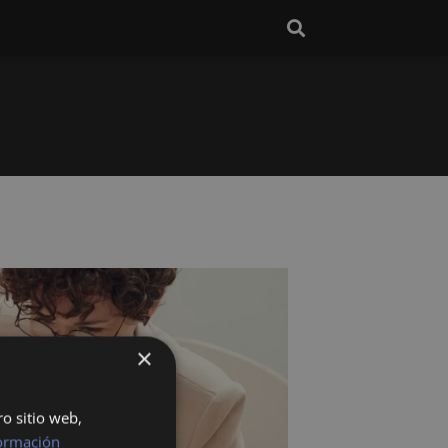
×
ro sitio web,
ormación