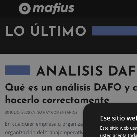
LO ÚLTIMO
ANALISIS DA
Qué es un análisis DAFO y 
hacerlo correctamente
30 JULIO, 2020
NO HAY COMENTARIOS
Ese sitio we
En cualquier empresa u organización, además de centra
Este sitio web usa
organización del trabajo operativo del día a día, es fu
usted acepta toda