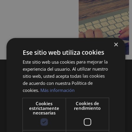
×
Ese sitio web utiliza cookies
Este sitio web usa cookies para mejorar la
experiencia del usuario. Al utilizar nuestro
sitio web, usted acepta todas las cookies
de acuerdo con nuestra Política de
cookies.
Más información
Cookies
Cookies de
Queremos mantenerte al día en temas de
estrictamente
rendimiento
economía, finanzas, negocios, derecho, historia
necesarias
y curiosidades sobre todo lo relacionado con la
economía y empresa.