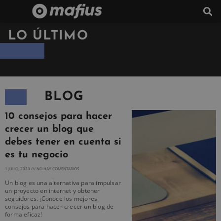
LO ÚLTIMO
BLOG
10 consejos para hacer
crecer un blog que
debes tener en cuenta si
es tu negocio
1 JULIO, 2020
NO HAY COMENTARIOS
Un blog es una alternativa para impulsar
un proyecto en internet y obtener
seguidores. ¡Conoce los mejores
consejos para hacer crecer un blog de
forma eficaz!