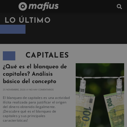
LO ÚLTIMO
CAPITALES
¿Qué es el blanqueo de
capitales? Análisis
básico del concepto
25 NOVIEMBRE, 2020
NO HAY COMENTARIOS
El blanqueo de capitales es una actividad
ilícita realizada para justificar el origen
del dinero obtenido ilegalmente.
¡Descubre qué es el blanqueo de
capitales y sus principales
características!