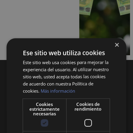
×
Ese sitio web utiliza cookies
Este sitio web usa cookies para mejorar la
experiencia del usuario. Al utilizar nuestro
sitio web, usted acepta todas las cookies
de acuerdo con nuestra Política de
cookies.
Más información
Cookies
Cookies de
Queremos mantenerte al día en temas de
estrictamente
rendimiento
economía, finanzas, negocios, derecho, historia
necesarias
y curiosidades sobre todo lo relacionado con la
economía y empresa.