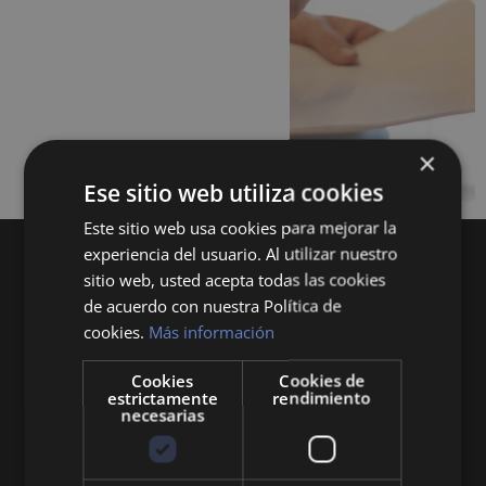
×
Ese sitio web utiliza cookies
Este sitio web usa cookies para mejorar la
experiencia del usuario. Al utilizar nuestro
sitio web, usted acepta todas las cookies
de acuerdo con nuestra Política de
cookies.
Más información
Cookies
Cookies de
Queremos mantenerte al día en temas de
estrictamente
rendimiento
economía, finanzas, negocios, derecho, historia
necesarias
y curiosidades sobre todo lo relacionado con la
economía y empresa.