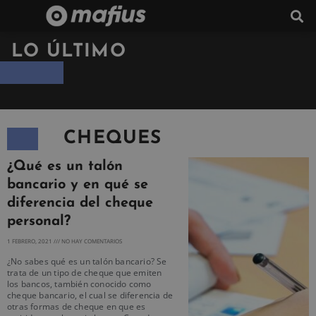
LO ÚLTIMO
CHEQUES
¿Qué es un talón
bancario y en qué se
diferencia del cheque
personal?
1 FEBRERO, 2021
NO HAY COMENTARIOS
¿No sabes qué es un talón bancario? Se
trata de un tipo de cheque que emiten
los bancos, también conocido como
cheque bancario, el cual se diferencia de
otras formas de cheque en que es