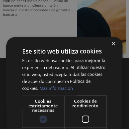
emitido por el propio banco. Cuando un
banco emite a un cliente un talón
bancario le está ofreciendo una garantía
bancaria.
×
Ese sitio web utiliza cookies
Este sitio web usa cookies para mejorar la
experiencia del usuario. Al utilizar nuestro
sitio web, usted acepta todas las cookies
de acuerdo con nuestra Política de
cookies.
Más información
Cookies
Cookies de
Queremos mantenerte al día en temas de
estrictamente
rendimiento
economía, finanzas, negocios, derecho, historia
necesarias
y curiosidades sobre todo lo relacionado con la
economía y empresa.