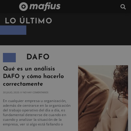
LO ÚLTIMO
DAFO
Qué es un análisis
DAFO y cómo hacerlo
correctamente
30 JULIO, 2020
NO HAY COMENTARIOS
En cualquier empresa u organización,
además de centrarse en la organización
del trabajo operativo del día a día, es
fundamental detenerse de cuando en
cuando y analizar la situación de la
empresa, ver si algo está fallando o