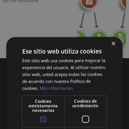
que este delito pueda
×
Ese sitio web utiliza cookies
Este sitio web usa cookies para mejorar la
experiencia del usuario. Al utilizar nuestro
sitio web, usted acepta todas las cookies
de acuerdo con nuestra Política de
cookies.
Más información
Cookies
Cookies de
Queremos mantenerte al día en temas de
estrictamente
rendimiento
economía, finanzas, negocios, derecho, historia
necesarias
y curiosidades sobre todo lo relacionado con la
economía y empresa.