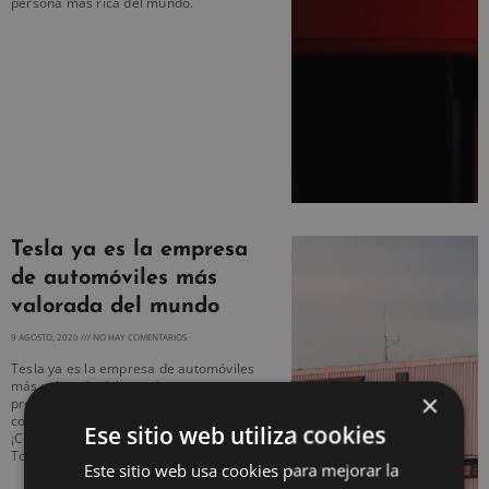
persona más rica del mundo.
Tesla ya es la empresa
de automóviles más
valorada del mundo
9 AGOSTO, 2020
NO HAY COMENTARIOS
Tesla ya es la empresa de automóviles
más valorada del mundo por sus
×
productos con un diseño atractivo,
confiable y de tecnología avanzada.
Ese sitio web utiliza cookies
¡Conoce cómo Tesla logró superar a
Toyota y Volkswagen!
Este sitio web usa cookies para mejorar la