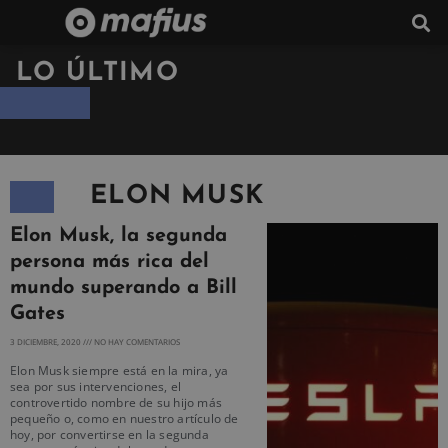
LO ÚLTIMO
ELON MUSK
Elon Musk, la segunda
persona más rica del
mundo superando a Bill
Gates
3 DICIEMBRE, 2020
NO HAY COMENTARIOS
Elon Musk siempre está en la mira, ya
sea por sus intervenciones, el
controvertido nombre de su hijo más
pequeño o, como en nuestro artículo de
hoy, por convertirse en la segunda