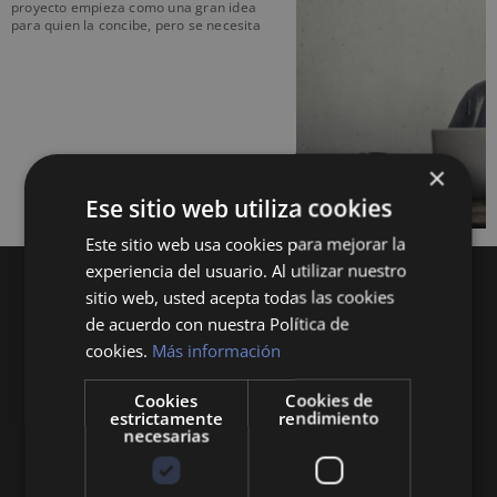
proyecto empieza como una gran idea
para quien la concibe, pero se necesita
×
Ese sitio web utiliza cookies
Este sitio web usa cookies para mejorar la
experiencia del usuario. Al utilizar nuestro
sitio web, usted acepta todas las cookies
de acuerdo con nuestra Política de
cookies.
Más información
Cookies
Cookies de
Queremos mantenerte al día en temas de
estrictamente
rendimiento
necesarias
economía, finanzas, negocios, derecho, historia
y curiosidades sobre todo lo relacionado con la