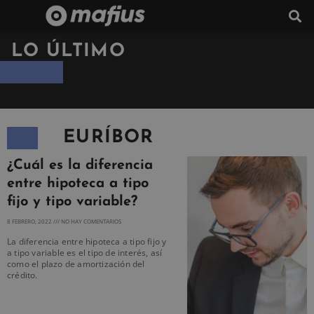
LO ÚLTIMO
EURÍBOR
¿Cuál es la diferencia
entre hipoteca a tipo
fijo y tipo variable?
8 FEBRERO, 2022
NO HAY COMENTARIOS
La diferencia entre hipoteca a tipo fijo y
a tipo variable es el tipo de interés, así
como el plazo de amortización del
crédito.