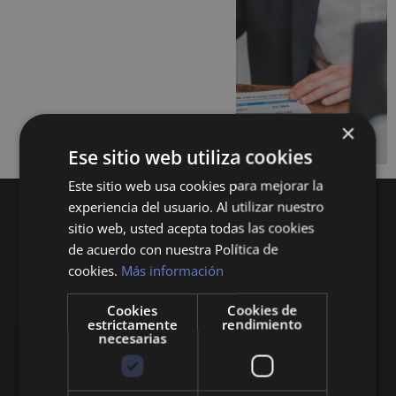
×
Ese sitio web utiliza cookies
Este sitio web usa cookies para mejorar la
experiencia del usuario. Al utilizar nuestro
sitio web, usted acepta todas las cookies
de acuerdo con nuestra Política de
cookies.
Más información
Cookies
Cookies de
Queremos mantenerte al día en temas de
estrictamente
rendimiento
economía, finanzas, negocios, derecho, historia
necesarias
y curiosidades sobre todo lo relacionado con la
economía y empresa.