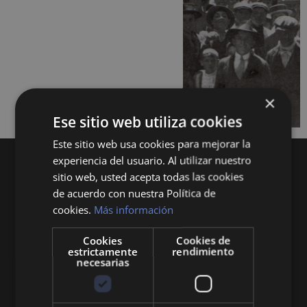
×
Ese sitio web utiliza cookies
Este sitio web usa cookies para mejorar la
experiencia del usuario. Al utilizar nuestro
sitio web, usted acepta todas las cookies
de acuerdo con nuestra Política de
cookies.
Más información
Cookies
Cookies de
Queremos mantenerte al día en temas de
estrictamente
rendimiento
economía, finanzas, negocios, derecho, historia
necesarias
y curiosidades sobre todo lo relacionado con la
economía y empresa.