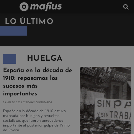
LO ÚLTIMO
HUELGA
España en la década de
1910: repasamos los
sucesos más
importantes
29 MARZO, 2021
NO HAY COMENTARIOS
España en la década de 1910 estuvo
marcada por huelgas y revueltas
socialistas que fueron antecedente
importante al posterior golpe de Primo
de Rivera.