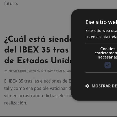
futuro.
Ese sitio we
Este sitio web usa
usted acepta toda
¿Cuál está siendo la respue
Cookies
del IBEX 35 tras las eleccio
estrictame
necesaria
de Estados Unidos?
21 NOVIEMBRE, 2020
NO HAY COMENTARIOS
El IBEX 35 tras las elecciones de Estados Unidos ha rea
MOSTRAR DE
tal y como era posible vaticinar debido a las polémicas
vienen arrastrando dichas elecciones desde antes de s
realización.