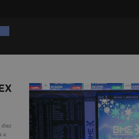
BEX
 diez
a a