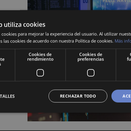
b utiliza cookies
 cookies para mejorar la experiencia del usuario. Al utilizar nuest
s las cookies de acuerdo con nuestra Política de cookies.
Más inf
sta
Cookies de
Cookies de
nes
nte
rendimiento
preferencias
f
s
ccionado,
TALLES
RECHAZAR TODO
ACE
 que
u