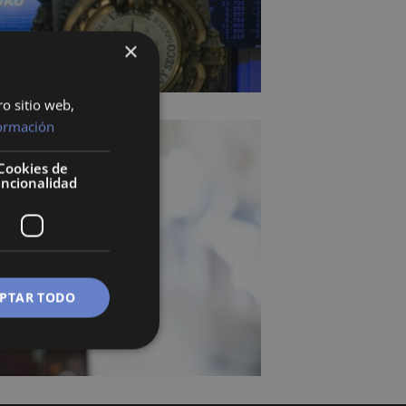
×
ro sitio web,
ormación
Cookies de
uncionalidad
PTAR TODO