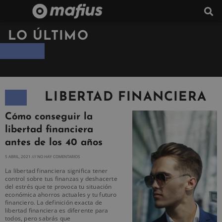
LO ÚLTIMO
LIBERTAD FINANCIERA
Cómo conseguir la
libertad financiera
antes de los 40 años
5 ABRIL, 2021
NO HAY COMENTARIOS
La libertad financiera significa tener
control sobre tus finanzas y deshacerte
del estrés que te provoca tu situación
económica ahorros actuales y tu futuro
financiero. La definición exacta de
libertad financiera es diferente para
todos, pero sabrás que