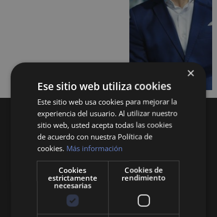
×
Ese sitio web utiliza cookies
Este sitio web usa cookies para mejorar la
experiencia del usuario. Al utilizar nuestro
sitio web, usted acepta todas las cookies
de acuerdo con nuestra Política de
cookies.
Más información
Cookies
Cookies de
Queremos mantenerte al día en temas de
estrictamente
rendimiento
economía, finanzas, negocios, derecho, historia
necesarias
y curiosidades sobre todo lo relacionado con la
economía y empresa.