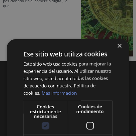
posicionado en el comercio digital, lo
que
×
Ese sitio web utiliza cookies
Este sitio web usa cookies para mejorar la
experiencia del usuario. Al utilizar nuestro
sitio web, usted acepta todas las cookies
de acuerdo con nuestra Política de
cookies.
Más información
Cookies
Cookies de
Queremos mantenerte al día en temas de
estrictamente
rendimiento
economía, finanzas, negocios, derecho, historia
necesarias
y curiosidades sobre todo lo relacionado con la
economía y empresa.