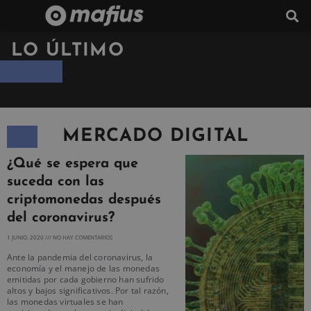
LO ÚLTIMO
MERCADO DIGITAL
¿Qué se espera que
suceda con las
criptomonedas después
del coronavirus?
1 JUNIO, 2020
NO HAY COMENTARIOS
Ante la pandemia del coronavirus, la
economía y el manejo de las monedas
emitidas por cada gobierno han sufrido
altos y bajos significativos. Por tal razón,
las monedas virtuales se han