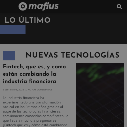
LO ÚLTIMO
NUEVAS TECNOLOGÍAS
Fintech, que es, y como
están cambiando la
industria financiera
6 SEPTIEMBRE, 2023
NO HAY COMENTARIOS
La industria financiera ha
experimentado una transformación
radical en los últimos años gracias al
auge de las tecnologías financieras,
comúnmente conocidas como fintech, lo
que lleva a mucho a preguntarse
¿Fintech qué es y cómo está cambiando