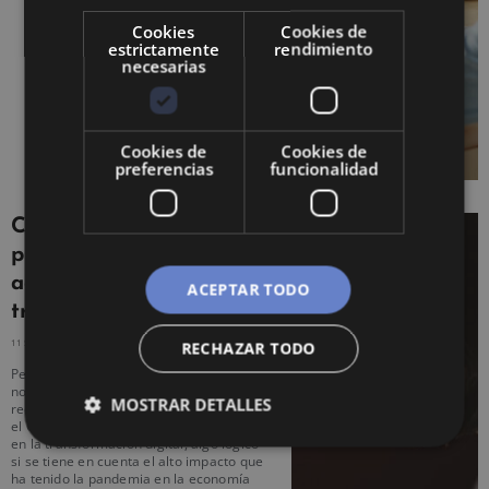
Cookies
Cookies de
estrictamente
rendimiento
necesarias
Cookies de
Cookies de
preferencias
funcionalidad
Cómo el COVID ha
provocado una
aceleración en la
ACEPTAR TODO
transformación digital
11 SEPTIEMBRE, 2020
NO HAY COMENTARIOS
RECHAZAR TODO
Pese a que los cambios en la era digital
no se han comenzado a dar
MOSTRAR DETALLES
recientemente, nadie puede negar que
el COVID ha provocado una aceleración
en la transformación digital, algo lógico
si se tiene en cuenta el alto impacto que
ha tenido la pandemia en la economía