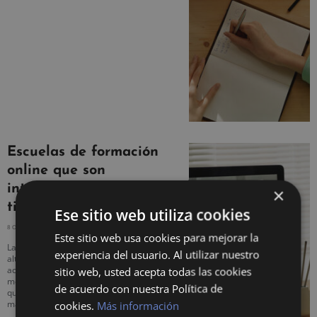
Escuelas de formación
online que son
interesantes en estos
×
tiempos
Ese sitio web utiliza cookies
8 OCTUBRE, 2020
NO HAY COMENTARIOS
Este sitio web usa cookies para mejorar la
La educación a distancia es una
experiencia del usuario. Al utilizar nuestro
alternativa asequible que facilita el
acceso al conocimiento. ¡Conoce las
sitio web, usted acepta todas las cookies
mejores escuelas de formación online
de acuerdo con nuestra Política de
que te ayudarán a aprender cada día
más!
cookies.
Más información