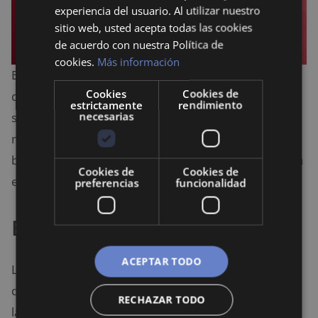
experiencia del usuario. Al utilizar nuestro
sitio web, usted acepta todas las cookies
de acuerdo con nuestra Política de
cookies.
Más información
El fintech ha superado estas limitaciones al permitir
Cookies
Cookies de
que las personas realicen transacciones y accedan a
estrictamente
rendimiento
necesarias
servicios financieros a través de sus dispositivos
móviles,
incluso en áreas remotas
, rompiendo
barreras que años atrás parecían inquebrantables en
Cookies de
Cookies de
el mundo de las finanzas.
preferencias
funcionalidad
Eficiencia y conveniencia
ACEPTAR TODO
La automatización de procesos financieros a través
de la tecnología ha aumentado la eficiencia en todas
RECHAZAR TODO
las áreas, desde la
gestión de inversiones hasta la