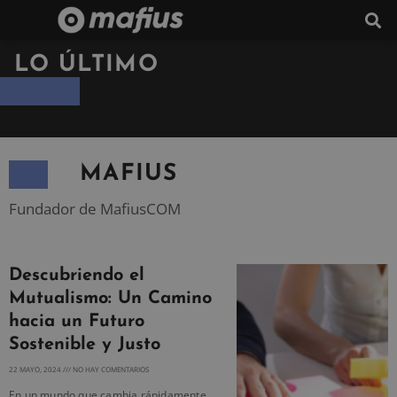
LO ÚLTIMO
MAFIUS
Fundador de MafiusCOM
Descubriendo el
Mutualismo: Un Camino
hacia un Futuro
Sostenible y Justo
22 MAYO, 2024
NO HAY COMENTARIOS
En un mundo que cambia rápidamente,