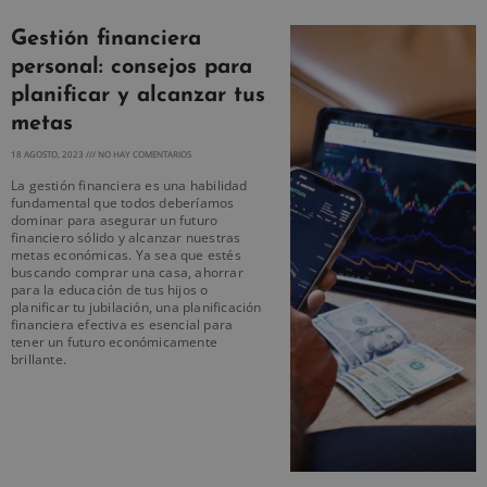
Gestión financiera
personal: consejos para
planificar y alcanzar tus
metas
18 AGOSTO, 2023
NO HAY COMENTARIOS
La gestión financiera es una habilidad
fundamental que todos deberíamos
dominar para asegurar un futuro
financiero sólido y alcanzar nuestras
metas económicas. Ya sea que estés
buscando comprar una casa, ahorrar
para la educación de tus hijos o
planificar tu jubilación, una planificación
financiera efectiva es esencial para
tener un futuro económicamente
brillante.