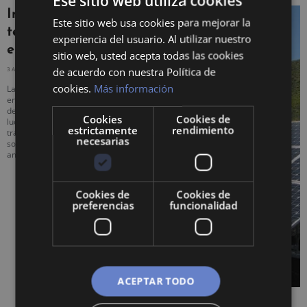
Ese sitio web utiliza cookies
Inversiones en
Este sitio web usa cookies para mejorar la
tecnologías limpias y
experiencia del usuario. Al utilizar nuestro
energías renovables
sitio web, usted acepta todas las cookies
de acuerdo con nuestra Política de
3 AGOSTO, 2023
NO HAY COMENTARIOS
cookies.
Más información
Las inversiones en tecnologías limpias y
energías renovables están
desempeñando un papel crucial en la
Cookies
Cookies de
lucha contra el cambio climático y la
estrictamente
rendimiento
transición hacia un futuro más
necesarias
sostenible y respetuoso con el medio
ambiente.
Cookies de
Cookies de
preferencias
funcionalidad
ACEPTAR TODO