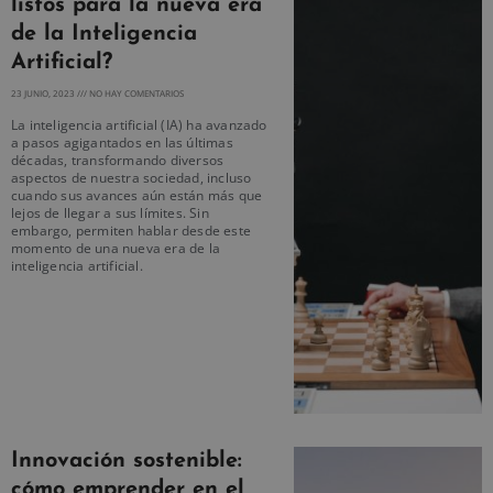
listos para la nueva era
de la Inteligencia
Artificial?
23 JUNIO, 2023
NO HAY COMENTARIOS
La inteligencia artificial (IA) ha avanzado
a pasos agigantados en las últimas
décadas, transformando diversos
aspectos de nuestra sociedad, incluso
cuando sus avances aún están más que
lejos de llegar a sus límites. Sin
embargo, permiten hablar desde este
momento de una nueva era de la
inteligencia artificial.
Innovación sostenible:
cómo emprender en el