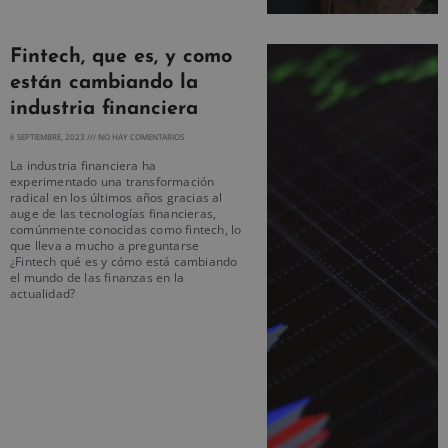
Fintech, que es, y como
están cambiando la
industria financiera
6 SEPTIEMBRE, 2023
NO HAY COMENTARIOS
La industria financiera ha
experimentado una transformación
radical en los últimos años gracias al
auge de las tecnologías financieras,
comúnmente conocidas como fintech, lo
que lleva a mucho a preguntarse
¿Fintech qué es y cómo está cambiando
el mundo de las finanzas en la
actualidad?