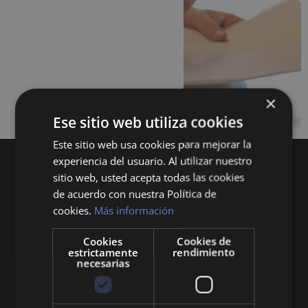
×
Ese sitio web utiliza cookies
Este sitio web usa cookies para mejorar la
experiencia del usuario. Al utilizar nuestro
sitio web, usted acepta todas las cookies
de acuerdo con nuestra Política de
cookies.
Más información
Cookies
Cookies de
Queremos mantenerte al día en temas de
estrictamente
rendimiento
economía, finanzas, negocios, derecho, historia
necesarias
y curiosidades sobre todo lo relacionado con la
economía y empresa.