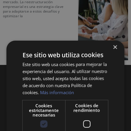
mercado. La reestructuración
empresarial es una estrategia clave
para adaptarse a estos desafíos y
optimizar la
×
Ese sitio web utiliza cookies
Este sitio web usa cookies para mejorar la
experiencia del usuario. Al utilizar nuestro
sitio web, usted acepta todas las cookies
de acuerdo con nuestra Política de
cookies.
Más información
Cookies
Cookies de
Queremos mantenerte al día en temas de
estrictamente
rendimiento
necesarias
economía, finanzas, negocios, derecho, historia
y curiosidades sobre todo lo relacionado con la