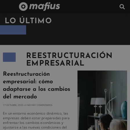
LO ÚLTIMO
REESTRUCTURACIÓN
EMPRESARIAL
Reestructuración
empresarial: cómo
adaptarse a los cambios
del mercado
17 OCTUBRE, 2025
NO HAY COMENTARIOS
En un entorno económico dinámico, las
empresas deben estar preparadas para
enfrentar los cambios económicos y
ajustarse a las nuevas condiciones del