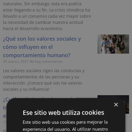
naturales. Sin embargo, esta era podría
estar llegando a su fin. La crisis climática ha
llevado a un consenso cada vez mayor sobre
la necesidad de cambiar nuestra actitud
hacia el desarrollo económico.
¿Qué son los valores sociales y
cómo influyen en el
comportamiento humano?
30 marzo, 2021
No hay comentarios
Los valores sociales rigen las conductas y
comportamientos de las personas y su
interacción. ¡Conoce qué son los valores
sociales y su influencia!
¿Cuál está siendo el coste de la
×
irresponsabilidad de la sociedad
Ese sitio web utiliza cookies
en la pandemia?
Este sitio web usa cookies para mejorar la
11 agosto, 2020
No hay comentarios
experiencia del usuario. Al utilizar nuestro
El Coronavirus llegó a nuestras vidas hace