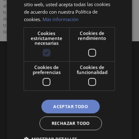
sitio web, usted acepta todas las cookies
algunos meses, y desde entonces ha
de acuerdo con nuestra Política de
transformado nuestra manera de percibir,
cookies.
Más información
de ver, de relacionarnos con los demás, y de
trabajar. Ha modificado todo, incluso los
límites que nos imponíamos como
Cookies
Cookies de
estrictamente
rendimiento
necesarias
Cookies de
Cookies de
preferencias
funcionalidad
Queremos mantenerte al día en temas de
economía, finanzas, negocios, derecho, historia
y curiosidades sobre todo lo relacionado con la
ACEPTAR TODO
economía y empresa.
RECHAZAR TODO