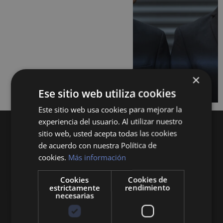
×
Ese sitio web utiliza cookies
Este sitio web usa cookies para mejorar la
experiencia del usuario. Al utilizar nuestro
sitio web, usted acepta todas las cookies
de acuerdo con nuestra Política de
cookies.
Más información
Cookies
Cookies de
Queremos mantenerte al día en temas de
estrictamente
rendimiento
necesarias
economía, finanzas, negocios, derecho, historia
y curiosidades sobre todo lo relacionado con la