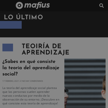
LO ÚLTIMO
TEOIRÍA DE
APRENDIZAJE
¿Sabes en qué consiste
la teoría del aprendizaje
social?
17 FEBRERO, 2021
NO HAY COMENTARIOS
La teoría del aprendizaje social plantea
que las personas suelen aprender
nuevas conductas por medio de la
observación de su entorno. ¡Descubre en
qué consiste esta teoría de aprendizaje!