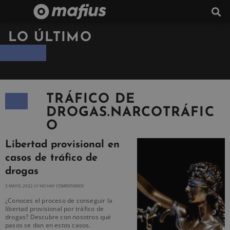
LO ÚLTIMO
TRÁFICO DE
DROGAS.NARCOTRÁFIC
O
Libertad provisional en
casos de tráfico de
drogas
3 MAYO, 2022
NO HAY COMENTARIOS
¿Conoces el proceso de conseguir la
libertad provisional por tráfico de
drogas? Descubre con nosotros qué
pasos se dan en estos casos.