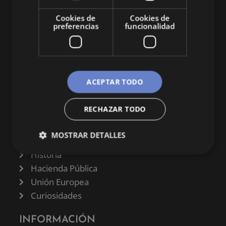
y curiosidades sobre todo lo relacionado con la
economía y empresa.
Cookies de
Cookies de
preferencias
funcionalidad
ACEPTAR TODO
CATEGORÍAS
RECHAZAR TODO
Finanzas
Negocios
MOSTRAR DETALLES
Derecho
Historia
Hacienda Pública
Unión Europea
Curiosidades
INFORMACIÓN