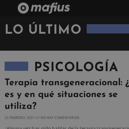
LO ÚLTIMO
PSICOLOGÍA
Terapia transgeneracional: 
es y en qué situaciones se
utiliza?
22 FEBRERO, 2021
NO HAY COMENTARIOS
¿Alguna vez has oído hablar de la terapia transgeneraci