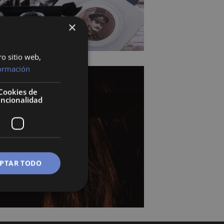
×
ro sitio web,
ormación
Cookies de
uncionalidad
PTAR TODO