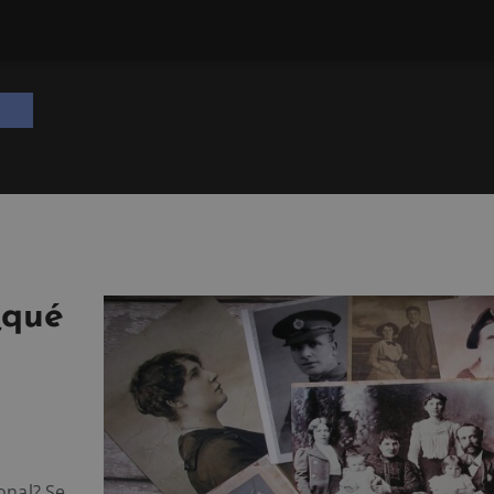
¿qué
onal? Se