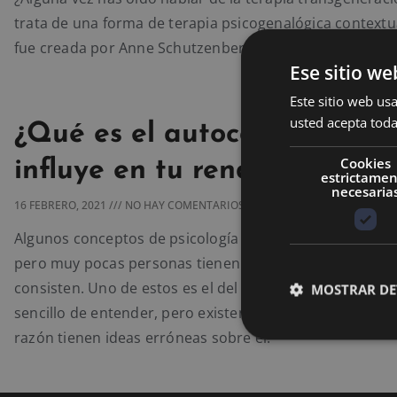
trata de una forma de terapia psicogenalógica contextu
fue creada por Anne Schutzenberger y Bert Hellinger.
Ese sitio we
Este sitio web usa
usted acepta toda
¿Qué es el autoconcepto y 
Cookies
influye en tu rendimiento?
estrictame
necesaria
16 FEBRERO, 2021
NO HAY COMENTARIOS
Algunos conceptos de psicología son ampliamente cono
pero muy pocas personas tienen realmente claro en qu
consisten. Uno de estos es el del autoconcepto, el cual
MOSTRAR DE
sencillo de entender, pero existen personas que por al
razón tienen ideas erróneas sobre él.