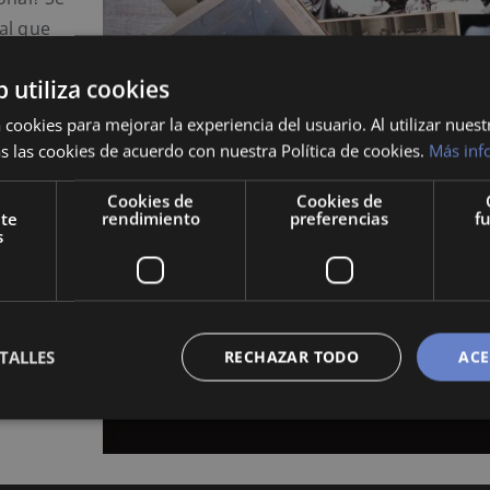
al que
b utiliza cookies
 cookies para mejorar la experiencia del usuario. Al utilizar nuest
s las cookies de acuerdo con nuestra Política de cookies.
Más inf
cómo
Cookies de
Cookies de
nte
rendimiento
preferencias
f
s
cidos,
é
 es muy
TALLES
RECHAZAR TODO
ACE
guna