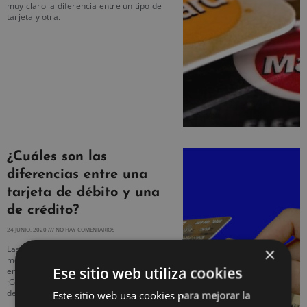
muy claro la diferencia entre un tipo de
tarjeta y otra.
¿Cuáles son las
diferencias entre una
tarjeta de débito y una
de crédito?
24 JUNIO, 2020
NO HAY COMENTARIOS
×
Las tarjetas de débito y crédito son
medios de pago emitidos por una
Ese sitio web utiliza cookies
entidad bancaria u organización.
¡Conoce las diferencias entre una tarjeta
de débito y una de crédito!
Este sitio web usa cookies para mejorar la