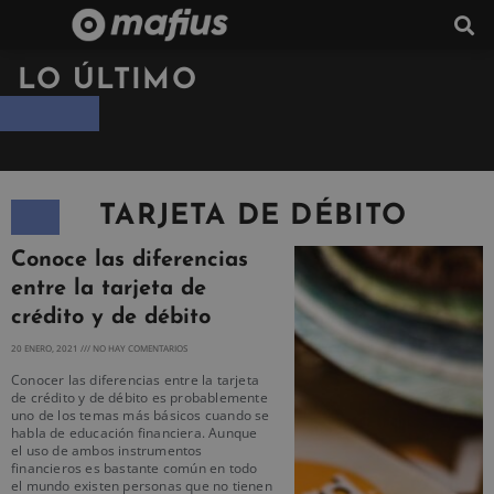
LO ÚLTIMO
TARJETA DE DÉBITO
Conoce las diferencias
entre la tarjeta de
crédito y de débito
20 ENERO, 2021
NO HAY COMENTARIOS
Conocer las diferencias entre la tarjeta
de crédito y de débito es probablemente
uno de los temas más básicos cuando se
habla de educación financiera. Aunque
el uso de ambos instrumentos
financieros es bastante común en todo
el mundo existen personas que no tienen