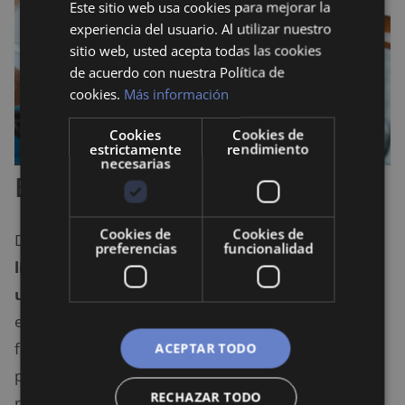
Este sitio web usa cookies para mejorar la
experiencia del usuario. Al utilizar nuestro
sitio web, usted acepta todas las cookies
de acuerdo con nuestra Política de
cookies.
Más información
Cookies
Cookies de
estrictamente
rendimiento
necesarias
Endeudamiento
Cookies de
Cookies de
Debido a que
la tarjeta de débito tiene como
preferencias
funcionalidad
límite los fondos disponibles, el cliente no podrá
usar más dinero del que dispone
o puede generar
en un plazo determinado. En caso de que utilices los
fondos de forma inconsciente lo máximo que te
ACEPTAR TODO
puede ocurrir es que te quedes sin dinero hasta que
RECHAZAR TODO
recibas un pago.