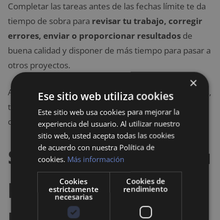
Completar las tareas antes de las fechas límite te da
tiempo de sobra para
revisar tu trabajo, corregir
errores, enviar o proporcionar resultados
de
buena calidad y disponer de más tiempo para pasar a
otros proyectos.
×
Además, cuando cumplas constantemente los plazos,
Ese sitio web utiliza cookies
tus jefes y compañeros creerán en ti y tendrán más
Este sitio web usa cookies para mejorar la
confianza para contar contigo y buscar tu apoyo.
experiencia del usuario. Al utilizar nuestro
sitio web, usted acepta todas las cookies
de acuerdo con nuestra Política de
Supervisa y/o mide tu
cookies.
Más información
progreso con
Cookies
Cookies de
estrictamente
rendimiento
necesarias
regularidad