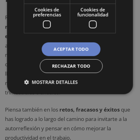
Cookies de
Cookies de
preferencias
funcionalidad
Realiza un seguimiento activo de tu productividad
midiendo tu rendimiento en períodos
específicos
. El seguimiento de tu progreso te
ayudará a saber si te estás acercando o no a tus
ACEPTAR TODO
metas y objetivos. Elige intervalos específicos en los
que puedas mirar hacia atrás y ver lo lejos que has
RECHAZAR TODO
llegado y cuánto te queda por recorrer. Puedes
MOSTRAR DETALLES
medir tus metas diarias, semanales, mensuales,
trimestrales o anuales.
Piensa también en los
retos, fracasos y éxitos
que
has logrado a lo largo del camino para invitarte a la
autorreflexión y pensar en cómo mejorar la
productividad en el trabajo.