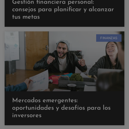
Gestión financiera personal:
consejos para planificar y alcanzar
tus metas
FINANZAS
Mercados emergentes:
oportunidades y desafíos para los
inversores