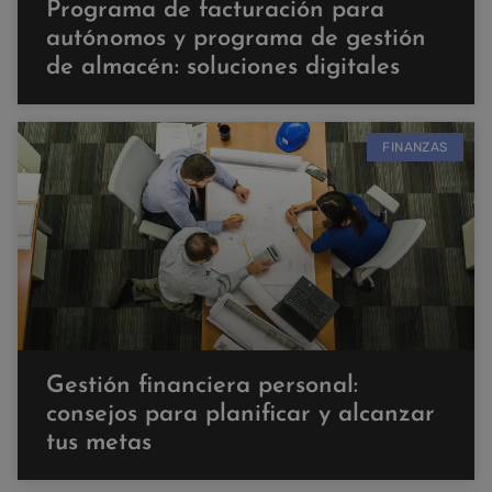
Programa de facturación para
autónomos y programa de gestión
de almacén: soluciones digitales
FINANZAS
Gestión financiera personal:
consejos para planificar y alcanzar
tus metas