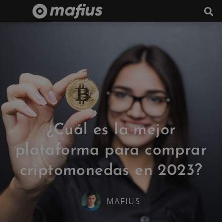
¿Cuál es la mejor
plataforma para comprar
criptomonedas en 2023?
MAFIUS