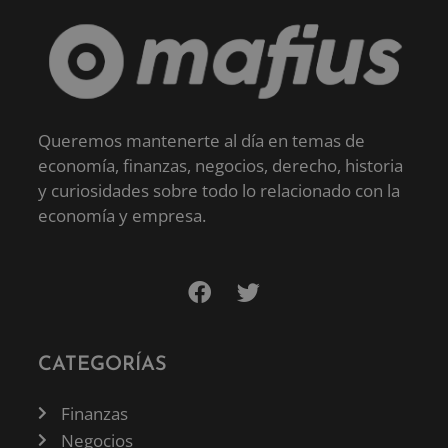
Queremos mantenerte al día en temas de
economía, finanzas, negocios, derecho, historia
y curiosidades sobre todo lo relacionado con la
economía y empresa.
CATEGORÍAS
Finanzas
Negocios