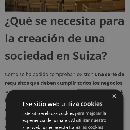
¿Qué se necesita para
la creación de una
sociedad en Suiza?
Como se ha podido comprobar, existen
una serie de
requisitos que deben cumplir todos los negocios
,
sean de la forma jurídica que sean. No obstante, cada
×
forma jurídica responde a unas
obligaciones
Ese sitio web utiliza cookies
concretas
. Por ello, se hace necesaria la figura de un
Este sitio web usa cookies para mejorar la
representante fiscal en Suiza
. Este profesional se
experiencia del usuario. Al utilizar nuestro
ocupa de
llevar al día las declaraciones fiscales,
sitio web, usted acepta todas las cookies